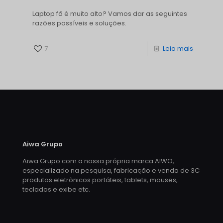
Laptop fã é muito alto? Vamos dar as seguintes
razões possíveis e soluções.
7
Leia mais
Aiwa Grupo
Aiwa Grupo com a nossa própria marca AIWO,
especializado na pesquisa, fabricação e venda de 3C
produtos eletrônicos portáteis, tablets, mouses,
teclados e exibe etc.