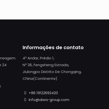
Informações de contato
mensagem.
4º Andar, Prédio 1,
e 24
Nº 36, Fengsheng Estrada,
Jiulongpo Distrito De Chongqing,
China(Continente)
:
+86 19122692420
info@aiwa-group.com