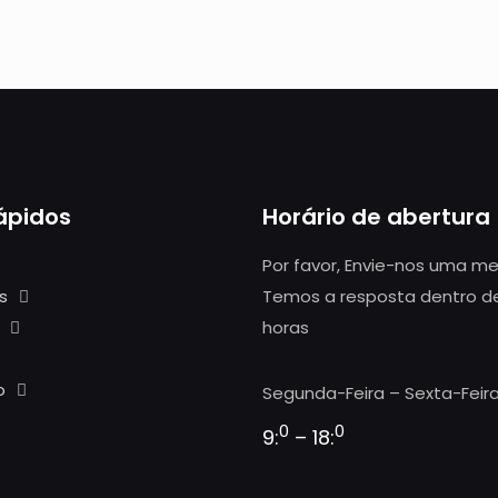
rápidos
Horário de abertura
Por favor, Envie-nos uma 
s
Temos a resposta dentro d
horas
o
Segunda-Feira – Sexta-Feira
0
0
9:
– 18: