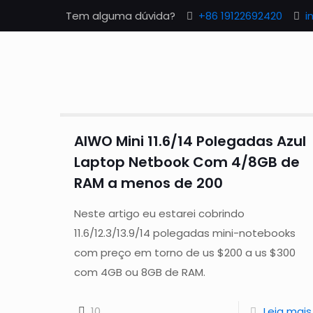
Tem alguma dúvida?
+86 19122692420
i
AIWO Mini 11.6/14 Polegadas Azul
Laptop Netbook Com 4/8GB de
RAM a menos de 200
Neste artigo eu estarei cobrindo
11.6/12.3/13.9/14 polegadas mini-notebooks
com preço em torno de us $200 a us $300
com 4GB ou 8GB de RAM.
10
Leia mais