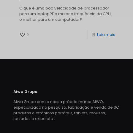
O que é uma boa velocidade de processador
para um laptop?É o maior a frequência da CPU
o melhor para um computador?
9
Leia mais
Aiwa Grupo
Aiwa Grupo com a nossa própria marca AIWO,
especializado na pesquisa, fabricação e venda de 3C
produtos eletrônicos portáteis, tablets, mouses,
teclados e exibe etc.