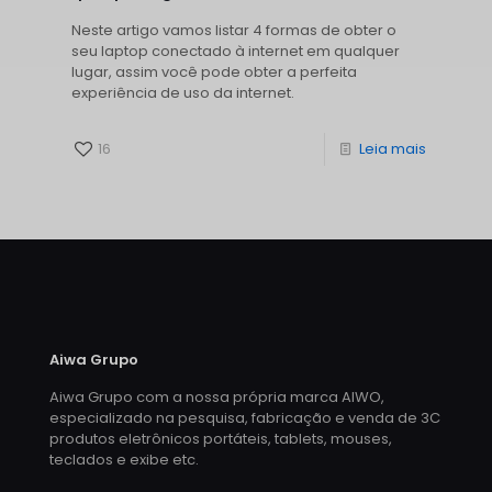
Neste artigo vamos listar 4 formas de obter o
seu laptop conectado à internet em qualquer
lugar, assim você pode obter a perfeita
experiência de uso da internet.
16
Leia mais
Aiwa Grupo
Aiwa Grupo com a nossa própria marca AIWO,
especializado na pesquisa, fabricação e venda de 3C
produtos eletrônicos portáteis, tablets, mouses,
teclados e exibe etc.