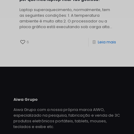
Laptop superaquecimento, normalmente, tem
as seguintes condições: 1. A temperatura
ambiente é muito alta 2. O processador ou a
placa gráfica está executando sob carga alta...
6
Leia mais
Aiwa Grupo
Aiwa Grupo com a nossa própria marca AIWO,
especializado na pesquisa, fabricação e venda de 3C
produtos eletrônicos portáteis, tablets, mouses,
teclados e exibe etc.