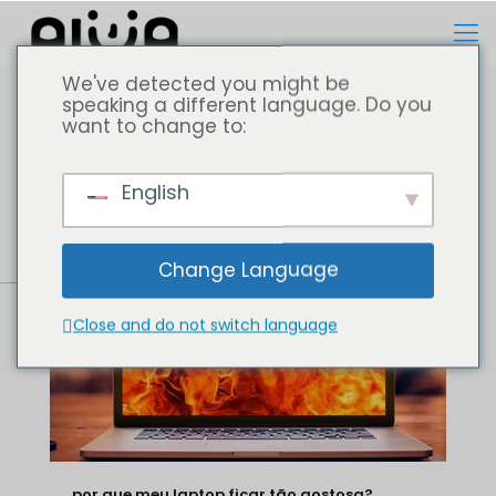
We've detected you might be
speaking a different language. Do you
want to change to:
Todos
Computador portátil
English
Change Language
Close and do not switch language
por que meu laptop ficar tão gostosa?