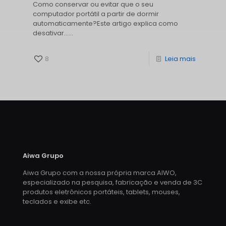
Como conservar ou evitar que o seu
computador portátil a partir de dormir
automaticamente?Este artigo explica como
desativar......
8
Leia mais
Aiwa Grupo
Aiwa Grupo com a nossa própria marca AIWO,
especializado na pesquisa, fabricação e venda de 3C
produtos eletrônicos portáteis, tablets, mouses,
teclados e exibe etc.