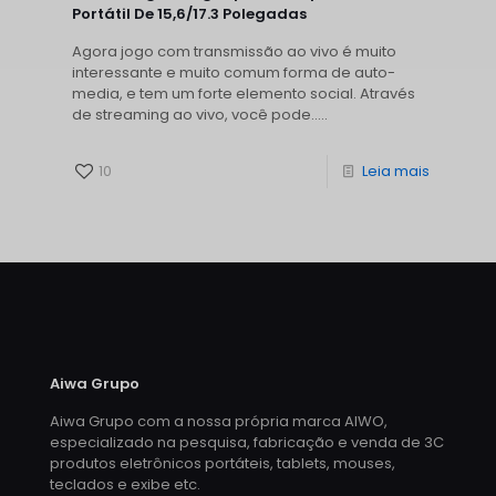
Portátil De 15,6/17.3 Polegadas
Agora jogo com transmissão ao vivo é muito
interessante e muito comum forma de auto-
media, e tem um forte elemento social. Através
de streaming ao vivo, você pode.....
10
Leia mais
Aiwa Grupo
Aiwa Grupo com a nossa própria marca AIWO,
especializado na pesquisa, fabricação e venda de 3C
produtos eletrônicos portáteis, tablets, mouses,
teclados e exibe etc.