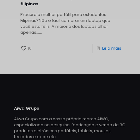
filipinas
Procura o melhor portátil para estudantes
Filipinas?Não é fácil comprar um laptop que
você está feliz. A maioria dos laptops olhar
apenas......
10
Leia mais
Aiwa Grupo
Aiwa Grupo com a nossa própria marca AIWO,
especializado na pesquisa, fabricação e venda de 3C
produtos eletrônicos portáteis, tablets, mouses,
teclados e exibe etc.