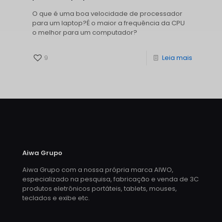
O que é uma boa velocidade de processador
para um laptop?É o maior a frequência da CPU
o melhor para um computador?
9
Leia mais
Aiwa Grupo
Aiwa Grupo com a nossa própria marca AIWO,
especializado na pesquisa, fabricação e venda de 3C
produtos eletrônicos portáteis, tablets, mouses,
teclados e exibe etc.