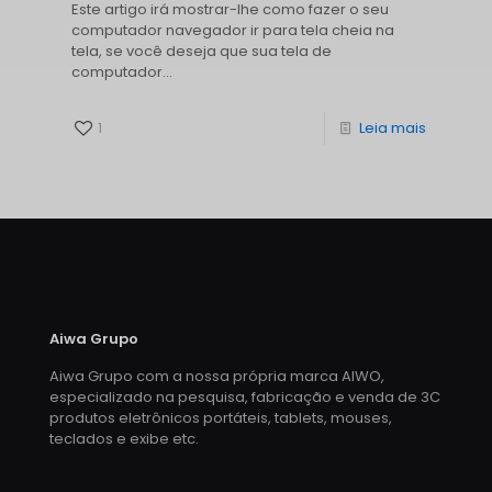
Este artigo irá mostrar-lhe como fazer o seu
computador navegador ir para tela cheia na
tela, se você deseja que sua tela de
computador...
1
Leia mais
Aiwa Grupo
Aiwa Grupo com a nossa própria marca AIWO,
especializado na pesquisa, fabricação e venda de 3C
produtos eletrônicos portáteis, tablets, mouses,
teclados e exibe etc.