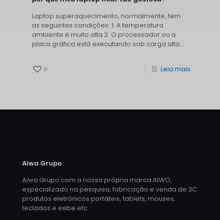
Laptop superaquecimento, normalmente, tem
as seguintes condições: 1. A temperatura
ambiente é muito alta 2. O processador ou a
placa gráfica está executando sob carga alta...
6
Leia mais
Aiwa Grupo
Aiwa Grupo com a nossa própria marca AIWO,
especializado na pesquisa, fabricação e venda de 3C
produtos eletrônicos portáteis, tablets, mouses,
teclados e exibe etc.