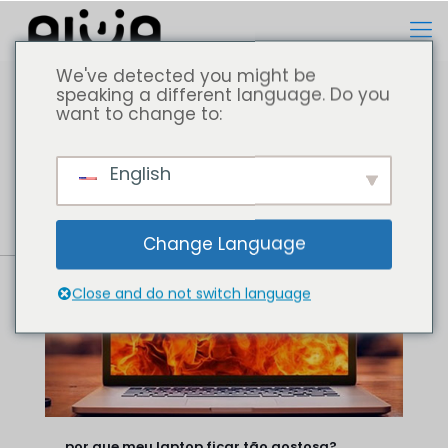
We've detected you might be
speaking a different language. Do you
want to change to:
Todos
Computador portátil
English
Change Language
Close and do not switch language
por que meu laptop ficar tão gostosa?