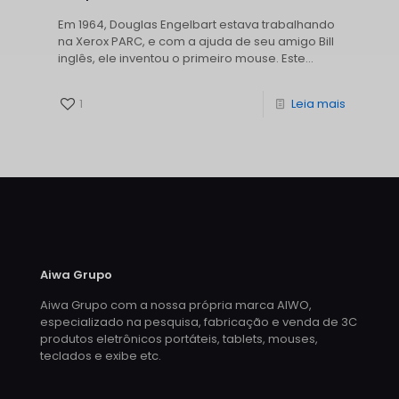
Em 1964, Douglas Engelbart estava trabalhando
na Xerox PARC, e com a ajuda de seu amigo Bill
inglês, ele inventou o primeiro mouse. Este...
1
Leia mais
Aiwa Grupo
Aiwa Grupo com a nossa própria marca AIWO,
especializado na pesquisa, fabricação e venda de 3C
produtos eletrônicos portáteis, tablets, mouses,
teclados e exibe etc.