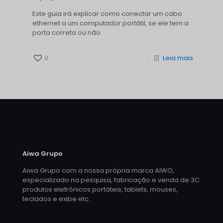
Este guia irá explicar como conectar um cabo
ethernet a um computador portátil, se ele tem a
porta correta ou não.
9
Leia mais
Aiwa Grupo
Aiwa Grupo com a nossa própria marca AIWO,
especializado na pesquisa, fabricação e venda de 3C
produtos eletrônicos portáteis, tablets, mouses,
teclados e exibe etc.