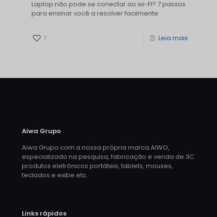
Laptop não pode se conectar ao wi-FI? 7 passos
para ensinar você a resolver facilmente
7
Leia mais
Aiwa Grupo
Aiwa Grupo com a nossa própria marca AIWO,
especializado na pesquisa, fabricação e venda de 3C
produtos eletrônicos portáteis, tablets, mouses,
teclados e exibe etc.
Links rápidos