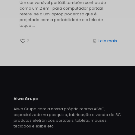
Um conversível portátil, também conhecido
como um 2 em 1 para computador portátil,
refere-se a um laptop poderoso que é
projetado com a portabilidade e a tela de
toque ...
2
Leia mais
Aiwa Grupo
Aiwa Grupo com a nossa própria marca AIWO,
especializado na pesquisa, fabricação e venda de 3C
produtos eletrônicos portáteis, tablets, mouses,
teclados e exibe etc.