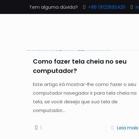
Tem alguma dúvida?
+86 19122692420
i
Como fazer tela cheia no seu
computador?
Este artigo irá mostrar-lhe como fazer o seu
computador navegador ir para tela cheia na
tela, se você deseja que sua tela de
computador...
1
Leia mais