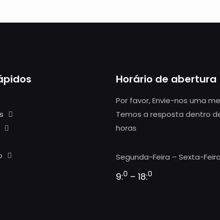
rápidos
Horário de abertura
Por favor, Envie-nos uma 
s
Temos a resposta dentro d
horas
o
Segunda-Feira – Sexta-Feira
0
0
9:
– 18: