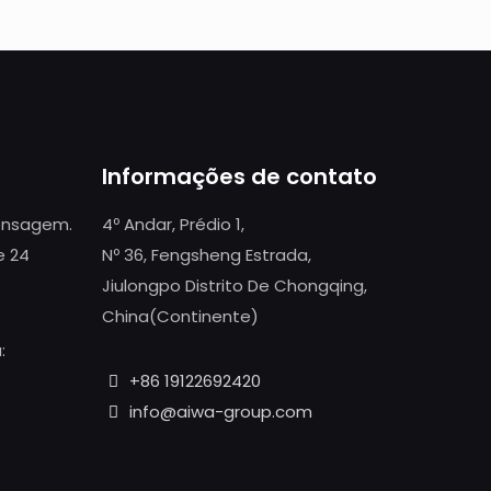
Informações de contato
mensagem.
4º Andar, Prédio 1,
e 24
Nº 36, Fengsheng Estrada,
Jiulongpo Distrito De Chongqing,
China(Continente)
:
+86 19122692420
info@aiwa-group.com