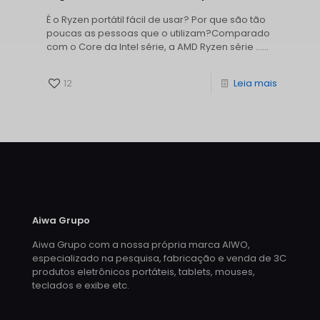
É o Ryzen portátil fácil de usar? Por que são tão
poucas as pessoas que o utilizam?Comparado
com o Core da Intel série, a AMD Ryzen série ......
12
Leia mais
Aiwa Grupo
Aiwa Grupo com a nossa própria marca AIWO,
especializado na pesquisa, fabricação e venda de 3C
produtos eletrônicos portáteis, tablets, mouses,
teclados e exibe etc.