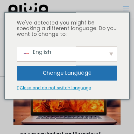
We've detected you might be
speaking a different language. Do you
want to change to:
Todos
Computador portátil
English
Change Language
Close and do not switch language
por que meu laptop ficar tão gostosa?