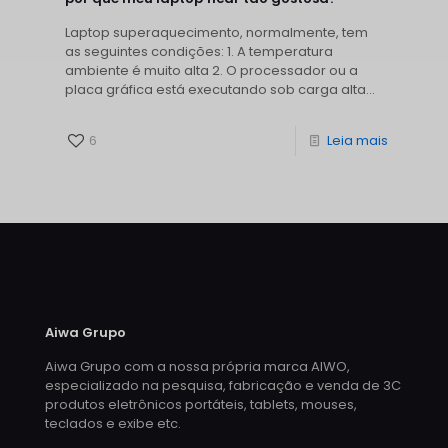
Laptop superaquecimento, normalmente, tem
as seguintes condições: 1. A temperatura
ambiente é muito alta 2. O processador ou a
placa gráfica está executando sob carga alta...
6
Leia mais
Aiwa Grupo
Aiwa Grupo com a nossa própria marca AIWO,
especializado na pesquisa, fabricação e venda de 3C
produtos eletrônicos portáteis, tablets, mouses,
teclados e exibe etc.