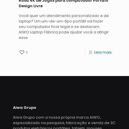
Rosa 4K de Jogos para computador Portátil
Design Livre
Você quer um atendimento personalizado e de
laptop? Um um-de-um-tipo portátil vai fazer
seu computador ficar legal e se destacam.
AIWO Laptop Fábrica pode ajudar você a atingir
esse
8
Leia mais
Aiwa Grupo
Aiwa Grupo com a nossa própria marca AIWO,
especializado na pesquisa, fabricação e venda de 3C
produtos eletrônicos portáteis, tablets, mouses,