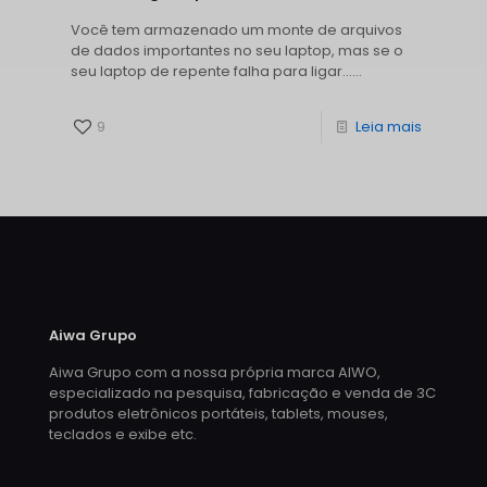
Você tem armazenado um monte de arquivos
de dados importantes no seu laptop, mas se o
seu laptop de repente falha para ligar......
9
Leia mais
Aiwa Grupo
Aiwa Grupo com a nossa própria marca AIWO,
especializado na pesquisa, fabricação e venda de 3C
produtos eletrônicos portáteis, tablets, mouses,
teclados e exibe etc.