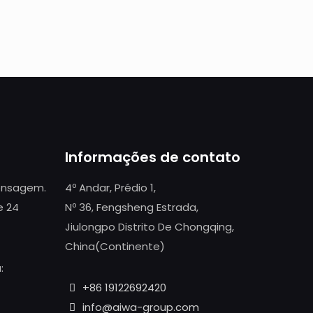
Informações de contato
mensagem.
4º Andar, Prédio 1,
e 24
Nº 36, Fengsheng Estrada,
Jiulongpo Distrito De Chongqing,
China(Continente)
:
+86 19122692420
info@aiwa-group.com