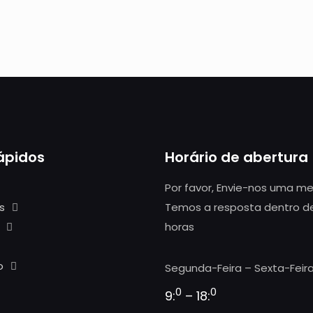
rápidos
Horário de abertura
Por favor, Envie-nos uma 
s
Temos a resposta dentro d
horas
o
Segunda-Feira – Sexta-Feira
0
0
9:
– 18: