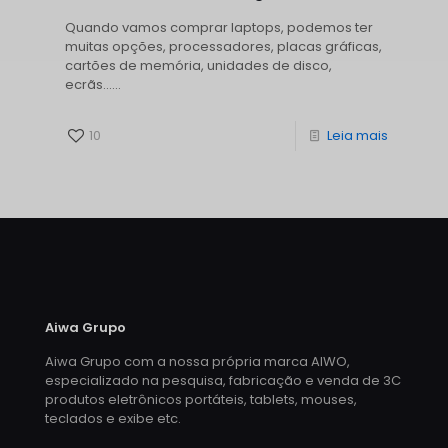
Quando vamos comprar laptops, podemos ter
muitas opções, processadores, placas gráficas,
cartões de memória, unidades de disco,
ecrãs......
10
Leia mais
Aiwa Grupo
Aiwa Grupo com a nossa própria marca AIWO,
especializado na pesquisa, fabricação e venda de 3C
produtos eletrônicos portáteis, tablets, mouses,
teclados e exibe etc.