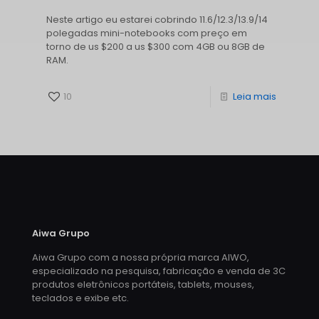
Neste artigo eu estarei cobrindo 11.6/12.3/13.9/14
polegadas mini-notebooks com preço em
torno de us $200 a us $300 com 4GB ou 8GB de
RAM.
10
Leia mais
Aiwa Grupo
Aiwa Grupo com a nossa própria marca AIWO,
especializado na pesquisa, fabricação e venda de 3C
produtos eletrônicos portáteis, tablets, mouses,
teclados e exibe etc.