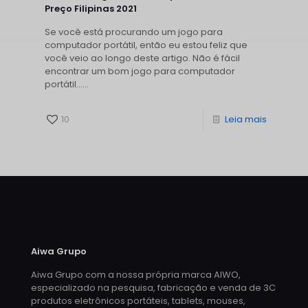
Preço Filipinas 2021
Se você está procurando um jogo para
computador portátil, então eu estou feliz que
você veio ao longo deste artigo. Não é fácil
encontrar um bom jogo para computador
portátil......
10
Leia mais
Aiwa Grupo
Aiwa Grupo com a nossa própria marca AIWO,
especializado na pesquisa, fabricação e venda de 3C
produtos eletrônicos portáteis, tablets, mouses,