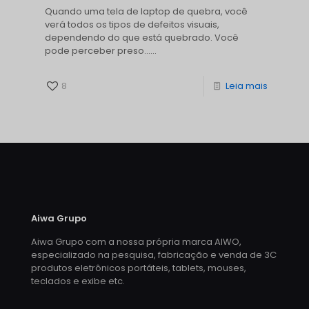
Quando uma tela de laptop de quebra, você
verá todos os tipos de defeitos visuais,
dependendo do que está quebrado. Você
pode perceber preso......
8
Leia mais
Aiwa Grupo
Aiwa Grupo com a nossa própria marca AIWO,
especializado na pesquisa, fabricação e venda de 3C
produtos eletrônicos portáteis, tablets, mouses,
teclados e exibe etc.