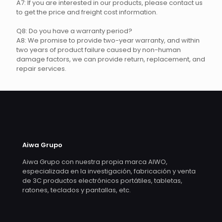
A7: If you are interested in our products, please contact us
to get the price and freight cost information.
Q8: Do you have a warranty period?
A8: We promise to provide two-year warranty, and within
two years of product failure caused by non-human
damage factors, we can provide return, replacement, and
repair services.
Aiwa Grupo
Aiwa Grupo con nuestra propia marca AIWO,
especializada en la investigación, fabricación y venta
de 3C productos electrónicos portátiles, tabletas,
ratones, teclados y pantallas, etc.