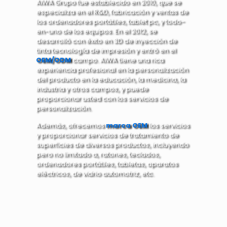
AIWA Grupo fue establecido en 2010, que se
especializa en el R&D, fabricación y ventas de
los ordenadores portátiles, tablet pc, y todo-
en-uno de los equipos. En el 2012, se
desarrolló con éxito en 3D de inyección de
tinta tecnología de impresión y entró en el
OEM/ODM
campo. AIWA tiene una rica
experiencia profesional en la personalización
del producto en la educación, la medicina, la
industria y otros campos, y puede
proporcionar usted con los servicios de
personalización.
Además, ofrecemos
marca OEM
los servicios
y proporcionar servicios de tratamiento de
superficies de diversos productos, incluyendo
pero no limitado a, ratones, teclados,
ordenadores portátiles, tabletas, aparatos
eléctricos, de vidrio automotriz, etc.