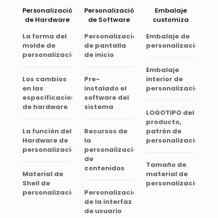
Personalización
Personalización
Embalaje
de Hardware
de Software
customiza
La forma del
Personalización
Embalaje de
molde de
de pantalla
personalización
personalización
de inicio
Embalaje
Los cambios
Pre-
interior de
en las
instalado el
personalización
especificaciones
software del
de hardware
sistema
LOGOTIPO del
producto,
La función del
Recursos de
patrón de
Hardware de
la
personalización
personalización
personalización
de
Tamaño de
contenidos
Material de
material de
Shell de
personalización
personalización
Personalización
de la interfaz
de usuario