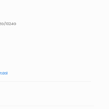
12G/1024G
tátil