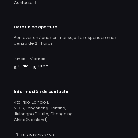
Contacto
Horario de apertura
Por favor envíenos un mensaje. Le responderemos
dentro de 24 horas
Lunes – Viernes:
00 am
00 pm
9:
– 18:
Información de contacto
4to Piso, Edificio 1,
Nº 36, Fengsheng Camino,
Jiulongpo Distrito, Chongqing,
China(Mainland)
+86 19122692420