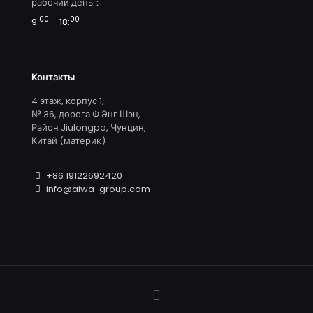
рабочий день：
00
00
9:
– 18:
Контакты
4 этаж, корпус 1,
№ 36, дорога Ф Энг Шэн,
Район Jiulongpo, Чунцин,
Китай (материк)
+86 19122692420
info@aiwa-group.com