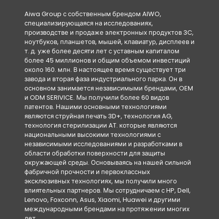
Aiwa Group с собственным брендом AIWO,
специализирующаяся на исследованиях,
производстве и продаже электронных продуктов 3C,
ноутбуков, планшетов, мышей, клавиатур, дисплеев и
т. д. уже более десяти лет с уставным капиталом
более 45 миллионов и общим объемом инвестиций
около 160. млн. В настоящее время существует три
завода и вторая фаза индустриального парка. Он в
основном занимается независимыми брендами, OEM
и ODM SERIVICE. Мы получили более 60 видов
патентов. Нашими основными технологиями
являются струйная печать 3D+, технология AG,
технология стерилизации AT. которые являются
национальными высокими технологиями с
независимыми исследованиями и разработками в
области обработки поверхности для защиты
окружающей среды. Основываясь на нашей сильной
фабричной прочности и первоклассных
эксклюзивных технологиях, мы получили много
влиятельных партнеров. Мы сотрудничаем с HP, Dell,
Lenovo, Foxconn, Asus, Xiaomi, Huawei и другими
международными брендами на протяжении многих
лет.