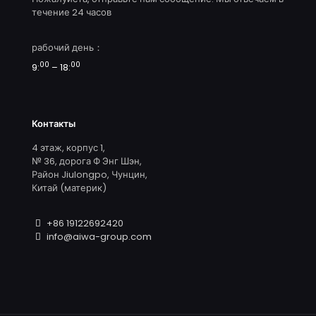
течение 24 часов
рабочий день：
00
00
9:
– 18:
Контакты
4 этаж, корпус 1,
№ 36, дорога Ф Энг Шэн,
Район Jiulongpo, Чунцин,
Китай (материк)
+86 19122692420
info@aiwa-group.com