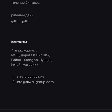
течение 24 часов
рабочий день：
00
00
9:
– 18:
Контакты
4 этаж, корпус 1,
№ 36, дорога Ф Энг Шэн,
Район Jiulongpo, Чунцин,
Китай (материк)
+86 19122692420
info@aiwa-group.com