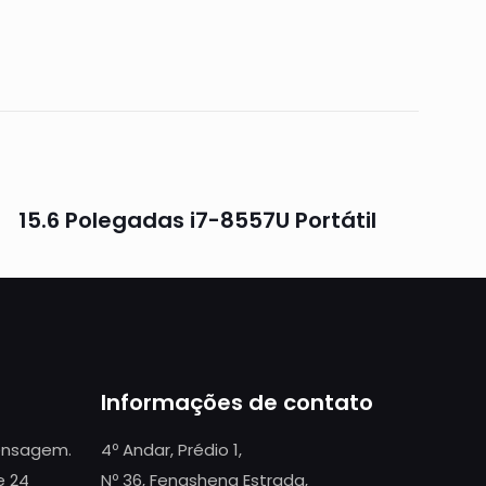
15.6 Polegadas i7-8557U Portátil
Informações de contato
mensagem.
4º Andar, Prédio 1,
e 24
Nº 36, Fengsheng Estrada,