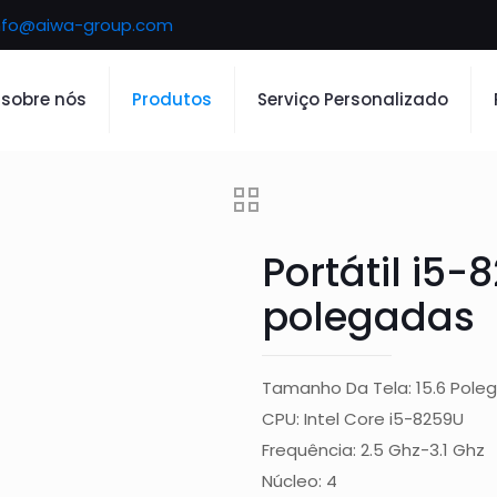
nfo@aiwa-group.com
sobre nós
Produtos
Serviço Personalizado
Portátil i5-
polegadas
Tamanho Da Tela: 15.6 Pole
CPU: Intel Core i5-8259U
Frequência: 2.5 Ghz-3.1 Ghz
Núcleo: 4