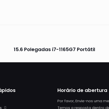
15.6 Polegadas i7-1165G7 Portátil
rápidos
Horário de abertura
Por favor, Envie-nos uma 
s
Temos a resposta dentro d