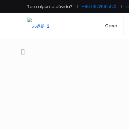
Tem alguma dúvida?
+86 19122692420
i
Casa