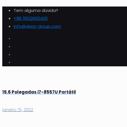
Tem alguma dúvida?
+86 19122692420
info@aiwa-group.com
15.6 Polegadas i7-8557U Portátil
janeiro 15, 2022