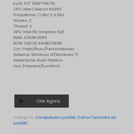
Ecrã: 11.6" 1366*768 TN
CPU: Intel Celeron N3350
Freqüência: 1.1 Ghz 2.4 Ghz
Núcleo: 2
Thread: 2
GPU: Intel HD Graphics 500
RAM: 4/6GB DDR3
ROM: SSD DE 64GB/128GB
Cor: Preto/Roxo/Personalizado
Sistema: Windows 10(Windows 7)
Material De Shell: Plástico
Uso: Empresa/Escritório
Cite Agora
Categoria:
Computador portátil
,
Outros Tamanho do
portátil